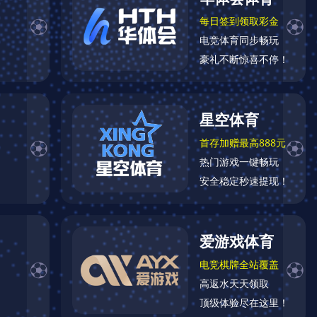
需尽快调整状态
的首场失利。这场比赛
泛关注。面对这样一场
赛过程分析、球队战术