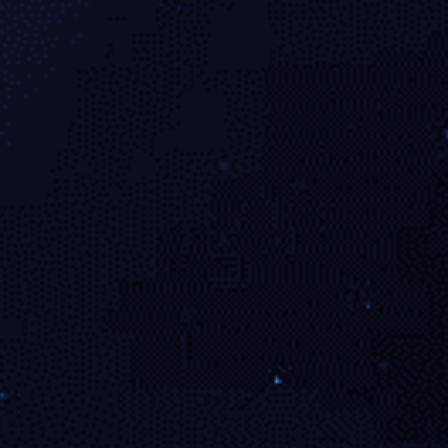
整体实力，实现共同目
钟。从比赛过程分析到
真正认识到自身短板，
连英博一定能够克服眼
新的面貌！
下一篇：