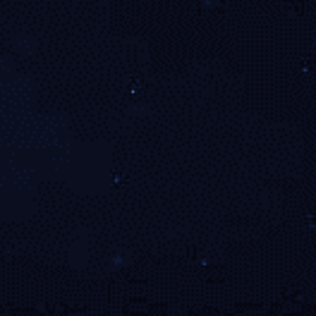
锡安表现惊艳12投10中砍下27分6
4
黄蜂狂胜爵士55分ESPN预测
快船胜率
2026-05-28
推荐