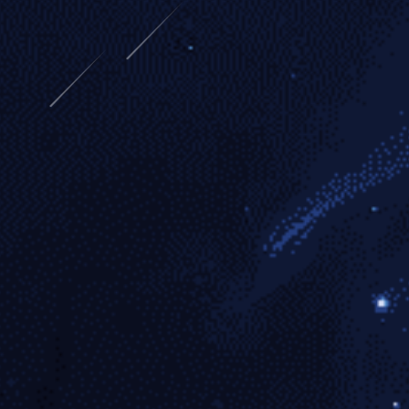
从战术层面来看，大
却未能有效完成拦截
性不足，使得传球时
此外，中场球员之间
在面对强敌时，这种
提供更加清晰方向。
针对这些战术问题，
从根本上提高全队的
3、心理状
除了战术上的不足，心
员显得有些畏惧，上
的决策，让原本可以