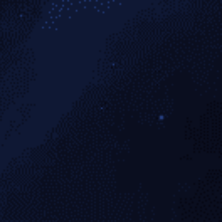
，还要定期举行内部交流会，总结经验教训，共同讨论如何提升
足球队在冬训期间首次热身赛中遭遇惨败，无疑为他们敲响了警
状态以及后续调整策略，每个环节都有待深入思考与改进。只有
们才能够迎头赶上，为新赛季做好充分准备。
利用这次失败带来的经验教训，加之积极调整各项策略，相信大
破。希望他们能够早日摆脱阴影，在即将到来的赛事中展现出全