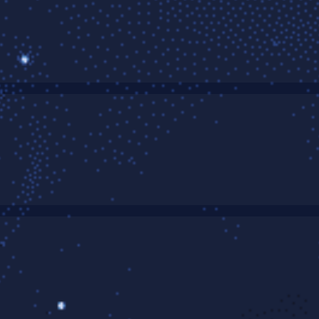
赛惨败首尔FC遭遇冬训首场失利球队
2026-06-03 00:31
86 次阅读
首页
/
体育报道
博足球队在热身赛中遭遇了首尔FC的惨败，成为他们冬训期间
术和状态上的问题，也引发了球迷和媒体对于球队未来表现的广
亟需调整状态，以便为即将到来的新赛季做好准备。本文将从比