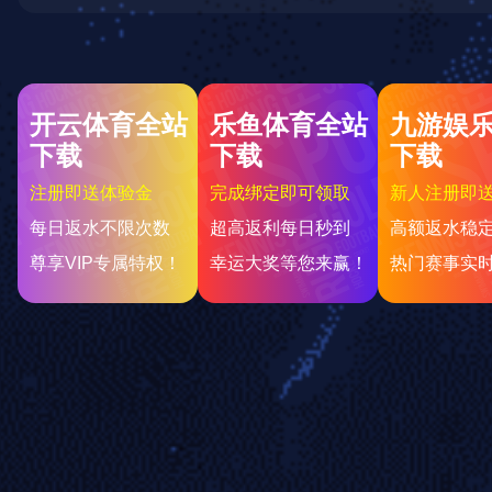
问题、心理状态影响
临的问题以及应对措
1、比赛过
大连英博与首尔FC的
洞百出，给对手创造了
上受到极大的压力。
随着比赛进行，大连
无法形成有效支持。同
领先优势。
最终，这场以大比分
这场比赛中的失误，
2、球队战