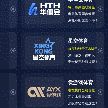
核心特质
转取胜的关键因素，并
体文化和精神面貌。在
、其在战术部署中的重