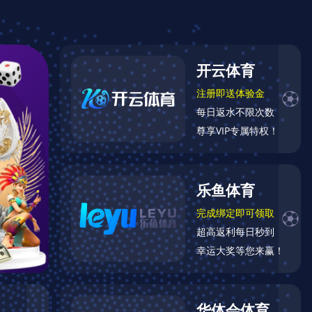
App
公司
体育
注册入口
简介
报道
宇官网
赛事实时同步
PP
为您带来高速、高清、稳定的观赛
端访问