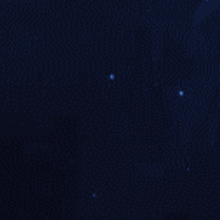
上一篇：
锡安表现惊艳12投10中砍下27分6…
热榜精选
#1
#2