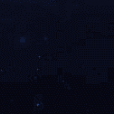
留洋时机强调国内扎
黄蜂狂胜爵士55分ESPN预测
快船胜率
-09
推荐
2026-05-28
推荐
联系我们
南京市鼓楼区中山北路95号
support@javisalvador.com
载