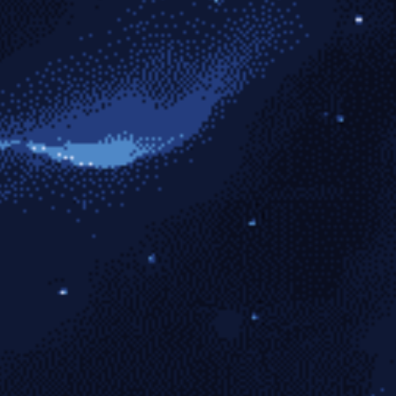
这种文化建设不仅需
享成功案例以及失败
才能赢得胜利这一道
最终，当每个成员都
并推动团队向前发展。
接挑战，实现梦想。
总结：
综上所述，魔术主帅强
不拔”的斗志充分融入
的方法，将逐步构建
A要实现这一切，需
迈进，在未来收获丰