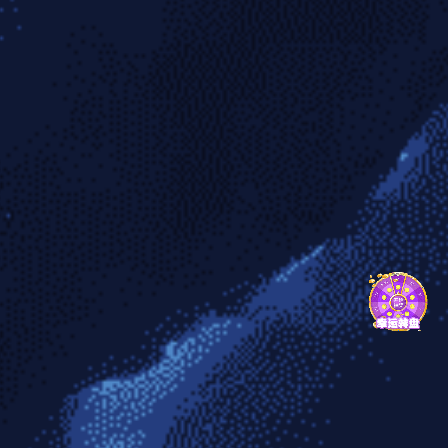
。魔术队主帅明确表
展。针对性的布置不仅
包夹等方式来限制三分
区域联防，以减少其篮
队时都有所准备。
通过不断磨练个人技术
到最佳效果。因此，把
。在日常训练中，加强