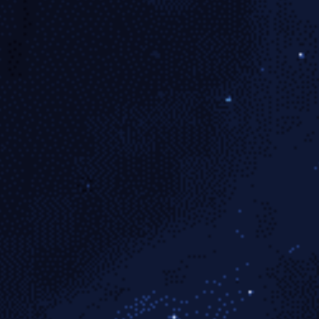
身体素质、提高反应
技能，无疑是在为更
此外，通过参与高强
以观察前锋如何进行
助于塑造出更全面、
最后，在个人荣誉方
认可，不仅可以增加
系，实现双赢局面将
4、形成核
A篮球是一项集体运
念念不忘奋斗精神俨然
凝聚力且充满竞争意