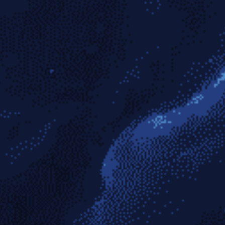
速度以及培养良好的判断力，是每名运动员必须面对的重要课题
好地投入到集体防御体系奠定基础。
度的防守练习，各个位置上的球员也能够互相学习并借鉴彼此经
侧身封堵，而前锋则可借鉴后卫在快速回位时保持低重心的方法
更具备竞争力的人才，同时也提升整个球队水平。
面，优秀表现往往离不开扎实稳固的基本功。如果一名球员能凭
自身价值，也有助于吸引更多关注与投资。因此，通过注重个人
成为一种趋势。
心价值观
动，要想取得成功，仅靠明星球员是不够的。从长远来看，一支拥
成为制胜法宝。因此，在魔术队中倡导以“卓越”的精神作为核
识的小组至关重要。