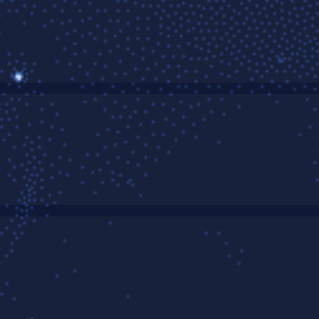
强调防守成功是逆转关键需成为球队
2026-06-05 00:40
89 次阅读
首页
/
体育报道
的成功与否往往决定了比赛的结果。魔术队主帅强调，防守是逆
心特质。这一观点不仅指向了战术层面的调整，更反映出球队整
从四个方面详细探讨这一主题，分析防守成功如何影响比赛结果