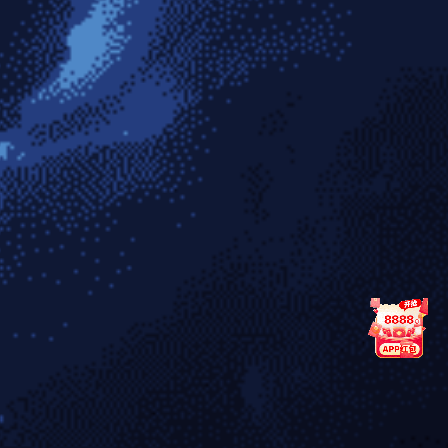
。而强化个人这几方面
验。例如，一名后卫可
。这种互动式学习，有
借出色的防御技巧获得
发展与强化整体合作关
有共同价值观和目标感
心价值观，对于打造具有