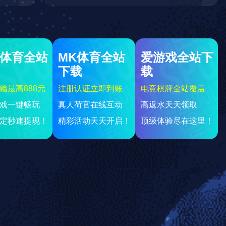
冠中的表现及其背后的
皇马凭借高效的进攻和
战术执行力的完美展
撕开对方防线。在上半
控制住了比赛节奏。
球员们能够充分发挥自
新赛季中依然是夺冠的