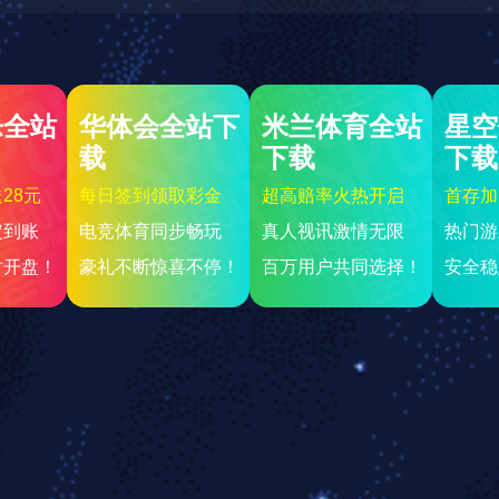
响。本文将从这三个方面进行详细分析，探讨各支球队在本轮欧
松取胜
次证明了他们在欧冠赛场上的强大统治力。在与对手的较量中，
优势赢得比赛。这不仅是球员们个人能力的体现，更是球队整体
现出了良好的团队配合，通过快速传递和有效地利用边路空间来
，他们保持着稳定的控球率，有效地限制了对手反击机会，从而
于战术布置也非常成功。他根据对手特点制定了合理策略，使得
度直接导致了球队最终取得胜利。这样的表现让人们看到皇马在
遇平局