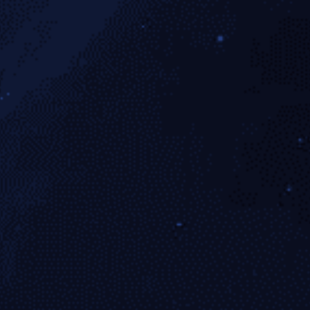
争取最佳成绩。
#3
#