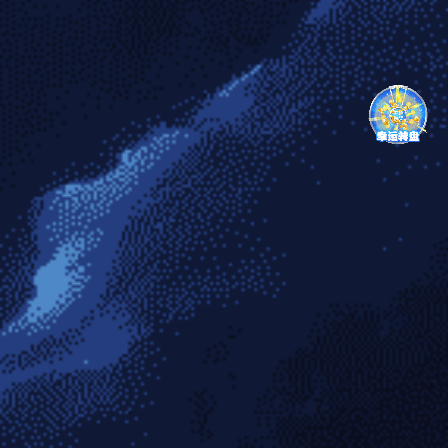
员，但面对较弱对手时
最终只收获了一场平
次制造威胁，但缺乏默
此种情况使得他们错失
。这一系列问题都需要
以实现欧冠梦想。
，每一次相遇都充满悬
须付出额外努力才能争