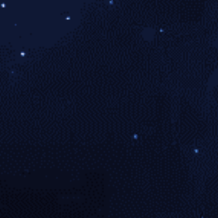
以求实现既定目标并
上一篇：
克尼佩尔上半场表现抢眼5投3中贡…
热榜精选
#1
#2