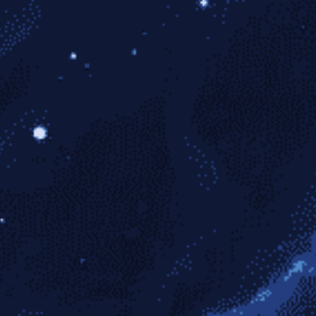
耳曼在本轮赛事中的表现却让人失望。他们虽然拥有众多明星球
露出球队目前存在的一些问题。尽管控球率高达70%以上，但
攻是制约巴黎取胜的重要因素。尽管内马尔、梅西等超级巨星屡
不够流畅。此外，在面对密集防守时，巴黎球员往往显得心急，
在防守端也暴露出一些漏洞，对方通过反击数次威胁到巴黎大门
及时调整策略，以便于今后能够提升球队整体竞争力，否则将难
场挑战国米艰难
米兰，无疑是一场艰难的挑战。从历史交锋来看，两队实力相当
考验着阿森纳年轻阵容的抗压能力。面对老牌强队国米，他们必