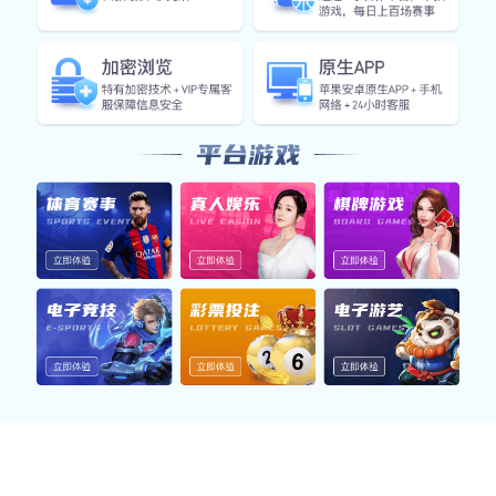
会，从而将比分不断拉开。这种团队意识和凝聚力，
是他们取得如此大胜的重要因素之一。
2、爵士的表现分析
面对黄蜂这样的强敌，犹他爵士显然未能发挥出应有
的水平。球队在进攻端缺乏流畅性，多次出现失误，
使得他们难以形成有效攻击。特别是在外线投射方
面，球队命中率低下，让他们无法利用三分球打开局
面。
与此同时，爵士在防守端也显得捉襟见肘。他们对于
黄蜂快速反击和内线突破反应迟缓，使得对手频频轻
松得分。这种不堪一击的防守，让球队陷入被动局
面，也直接导致了最终惨败。
尽管如此，也不能完全否定爵士本赛季以来所取得的