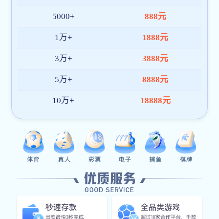
1、黄蜂的战术执行
在与爵士的比赛中，黄蜂展现出了极高水平的战术执
行能力。他们通过精准的传球和快速的突破，不断撕
开爵士防线。尤其是快攻环节，黄蜂利用速度优势，
多次成功反击得分。这种高效的进攻方式让他们迅速
建立起了领先优势。
此外，黄蜂在防守端同样做得相当出色。他们有效地
限制了爵士队主力球员的发展空间，通过积极逼抢迫
使对手出现失误。这样的防守策略不仅增强了球队自
信心，也进一步巩固了他们在比赛中的领先地位。
值得一提的是，黄蜂全队上下都展现出了良好的默契
配合。在关键时刻，他们能够准确找到最佳进攻机