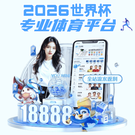
注册入口
全天更新 ·
杏宇官网
赛事
实时同步
无论您身在何处，
杏宇官网APP
为您带来高速、高
清、稳定的观赛体验。
下载客户端
网页端访问