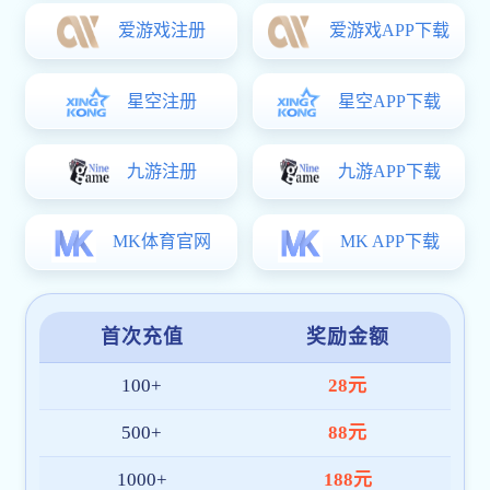
2026-05-31 01:08
84 次阅读
首页
/
体育报道
本文将详细探讨本菲卡在三年前成功截胡国米，提前
签下门将特鲁宾的事件。这一举动不仅展现了本菲卡
在转会市场上的敏锐眼光与决策能力，还揭示了当时
足球市场的竞争态势。在这篇文章中，我们将从四个
方面进行深入分析：首先，特鲁宾的个人能力与成长
背景；其次，本菲卡与国米之间的转会博弈；接着，
特鲁宾加盟本菲卡后的表现和影响；最后，将分析这
一转会对两家俱乐部未来发展的意义。通过这些方面
的剖析，我们可以更全面地理解这一事件对双方及其
球迷所带来的影响。