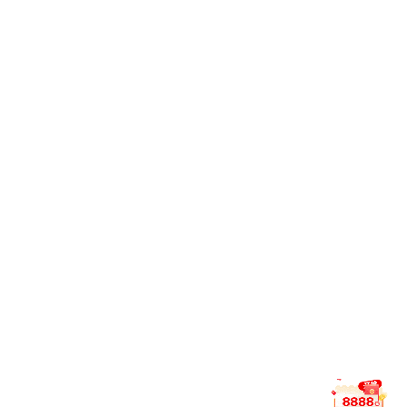
练团队和球迷们的一致认可，还帮助球队连续取得佳
绩。他出色的扑救能力和指挥防线的意识，为本菲卡
提供强有力保障，使得球队防线更加牢固。
而且，随着比赛经验不断积累，特鲁宾逐渐形成自己
独特风格。他善于利用身体优势来封堵射门，同时也
能有效地掌控禁区内局势。这种全方位的发展，使得
他逐渐成为球队不可或缺的一部分，为未来的发展打
下良好基础。
除了个人表现外，特鲁宾还通过自身努力提升整体团
队氛围。他积极参与训练，与队友建立良好的沟通关
系，从而增强整个团队凝聚力。这样的领导气质令他
不仅是一名优秀门将，更是年轻球员们学习榜样，有
助于提升整个俱乐部的发展潜力。