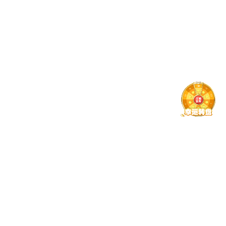
后，本菲卡向矿工提出了一份具竞争力的报价，这让
他们在国米之前一步签下了这位优秀门将。这样的操
作显示出本菲卡管理层敏锐而有效率的工作风格。
最终，在经过一番激烈谈判后，本菲卡以千万欧元成
功截胡国米，实现了对特鲁宾的提前签约。这一举动
不仅让他们获得了一名具备巨大潜力的新星，更是在
转会市场上赢得了一次丰厚胜利，也为其他球队敲响
警钟：任何时候都不能低估本菲卡在转会市场上的实
力与决策能力。
3、特鲁宾加盟后的表现与影响
自从2019年正式加盟本菲卡后，特鲁ubin迅速适应了
新的环境，并凭借自己的努力取得了一系列令人瞩目
的成绩。他在比赛中展现出的稳定性，不仅赢得了教