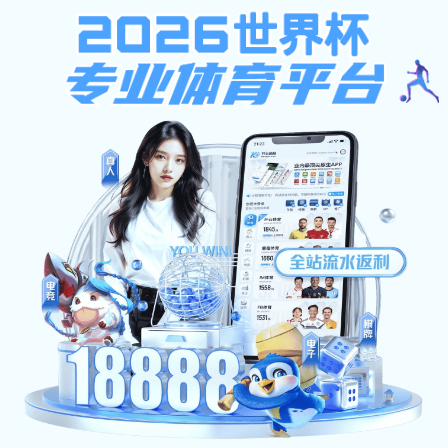
注册入口
全天更新 ·
杏宇官网
赛事
实时同步
无论您身在何处，
杏宇官网APP
为您带来高速、高
清、稳定的观赛体验。
下载客户端
网页端访问