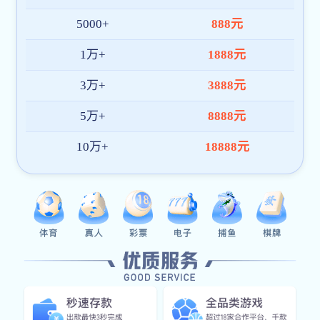
1、特鲁宾的个人能力与成长背景
特鲁宾出生于乌克兰，从小便展现出过人的足球天
赋。他在青少年时期就加入了顿涅茨克矿工俱乐部，
并迅速崭露头角。凭借出色的反应速度和稳健的门线
技术，特鲁宾逐渐成为球队的一员重要成员。在矿工
队期间，他多次代表青年队出战，也为成年队积累了
丰富的比赛经验。
此外，特鲁宾在场上表现出的冷静与果断，使他能够
在关键时刻做出正确判断。这种心理素质对于一名守
门员尤为重要，让他能够承受来自对手和观众的压
力。随着时间推移，他逐渐被视为未来明星门将之
一，这引起了多家欧洲顶级俱乐部，包括国米和本菲
卡的关注。