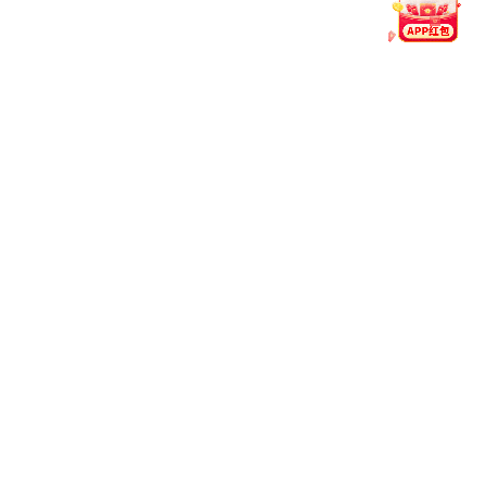
4、转会对两家俱乐部的发展意义
此笔交易对于本菲卡来说，无疑是一项极具战略意义
的重要举措。通过成功签下这样一名潜力股，本菲卡
显然增强了自身实力，同时也增强了他们吸引其他优
秀球员加盟球队的信心。从长远来看，这可能改变他
们在国内联赛及欧洲赛场上的竞争格局，为他们争夺
冠军创造条件。
相较之下，对于国米而言，此次未能顺利引进目标无
疑是一次重创。作为一家历史悠久且实力雄厚的大俱
乐部，他们必须重新审视自己的引援策略，以确保今
后不会再错失类似机会。同时，这也提醒他们要加快
步伐，在竞争激烈的人才市场中抢占先机，以保持自
身竞争优势。