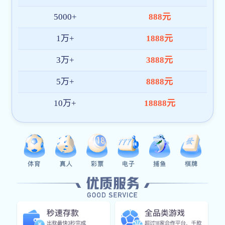
实时数据概览
杏宇娱乐-杏宇注册登录平台依托自主研发的实时监控系统，
持续追踪每场赛事数据、用户访问行为及平台各环节运转状
态。
全球赛事覆盖率
98%
数据处理实时性
95%
用户请求响应率
99.9%