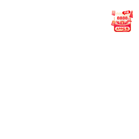
【界面清晰】
操作逻辑清楚，找比赛不绕路，设置也很人性化，第一次用
就能上手。
【功能全】
不只是直播和比分，球队数据、历史战绩、技术统计全都配
齐，用起来顺手。
【跨设备流畅】
家里电视、手机、平板都试过，同账号同步没问题，体验一
致性很高。