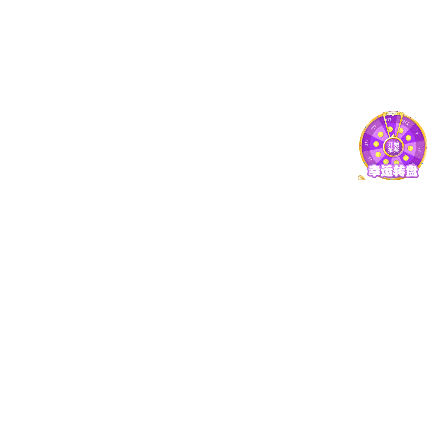
来自各方玩家的评价“弹”了出来
每条评论都对应一份信任，覆盖平台各个维度的真实体验。
【更新快】
每场比赛的进度、比分、数据都能及时同步，杏宇官网 确
实在这方面很可靠。
【系统稳】
用了快两年，几乎没遇到系统崩溃或加载失败的情况，后台
做得稳才有信心继续用。