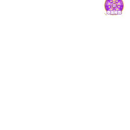
2019年11月3日 · v2.3.4
上线赛事回顾模块。
简化登录流程。
2019年6月18日 · v2.2.1
支持欧洲杯赛程展示。
提升老机型兼容性。
未来我们将继续围绕 杏宇娱乐-杏宇注册登录平台 用户的真实需求，
不断提升产品体验。
来自各方玩家的评价“弹”了出来