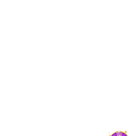
2021 年
2021年7月28日 · v4.7.2
奥运专属页面上线。
赛事通知机制增强。
2021年3月10日 · v4.6.1
首页动效优化。
修复偶发闪退问题。
2019 年