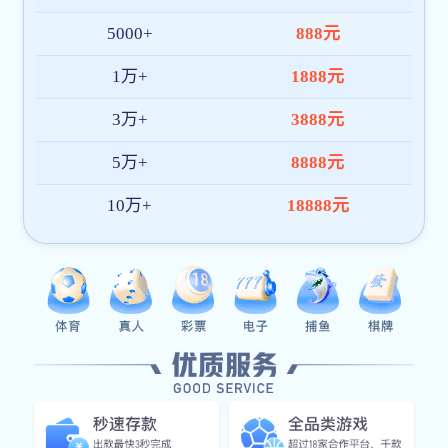
户建立第一道防线。
通信加密协议
全站部署TLS协议，保障数据在杏宇娱乐-杏宇注册登录
平台体系中传输过程的完整性与保密性。
行为审计机制
记录关键行为轨迹，搭配日志溯源功能，协助事后安全
验证与应急响应。
实时异常拦截
系统对异常请求进行即时分析处理，防止可疑操作对平
台正常秩序造成干扰。