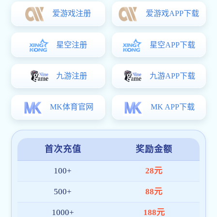
安全流程层级
访问身份控制
采用IP定位、设备识别与权限隔离，为杏宇官网平台用