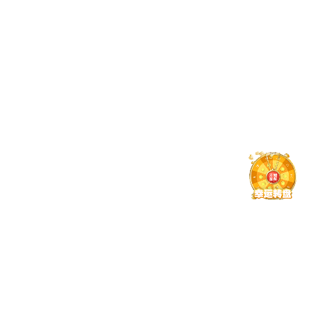
无论是在嘈杂繁忙的日常生活中还是激烈竞争的运动
场上，这一瞬间都是对生命最深刻的一种敬畏。同
时，它也是一种集体心理上的调适，通过共同缅怀，
可以帮助大家释放悲伤，共同面对未来的不确定性。
这种集体行为还具有团结凝聚力。在经历如此悲痛时
刻之际，不同背景的人们能够因共同悲伤而相互靠
近。从这个层面来看，默哀不仅是一种形式，更是一
种情感交流与心灵沟通，让我们在困境中找到了彼此
支持与理解。
3、球迷与公众反应
随着消息传播开来，各地球迷纷纷表达了对此次事件
的不幸遭遇以及对遇难者亲属深切慰问。社交媒体上
充满了关于这起事故的信息，人们以各种形式参与到