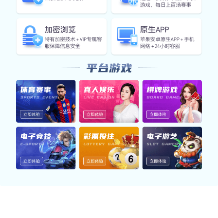
哥还是选择交易，都能为球队带来最佳利益。这样的
决策过程不仅关乎当下，也将在长远上影响球队的发
展轨迹。
2、球员市场价值提升
字母哥作为当今NBA最具影响力的球员之一，他的市
场价值无疑是巨大的。当雄鹿队宣布愿意听取关于他
的交易报价时，各支球队纷纷开始考虑如何利用这一
机会来增强自己的阵容。这使得字母哥在自由市场中
的地位进一步得到提升。
此时，多支有意向争冠的球队如湖人、热火以及凯尔
特人等都开始积极布局，希望能够通过合理的资产组
合，引入这位超级巨星。如果这些球队成功完成交
易，不仅能立即提升自身实力，更能在商业层面上获