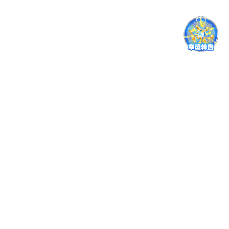
得额外收益，比如增加票房收入和品牌曝光率。
此外，这也促使其他年轻球员及自由球员关注自己的
市场定位。在一个充满变数的大环境下，他们可能会
借助这种情况来提高自己的谈判筹码，为自己争取更
好的合同和发展机会，从而形成良性的正反馈循环。
3、联盟格局再度变化
此次事件毫无疑问会对整个NBA联盟格局产生深远影
响。一旦字母哥被交易，各支争冠球队必然会重新评
估自身实力，并针对新的竞赛形式进行战术调整。特
别是在西部和东部之间，有可能出现新的强队崛起或
传统豪门衰退。
此外，这样的大规模人员变动还可能刺激后续更多交