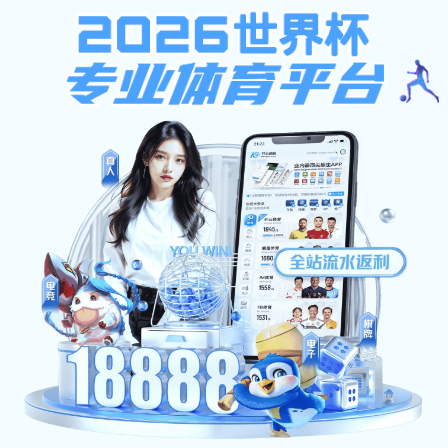
注册入口
全天更新 ·
杏宇官网
赛事
实时同步
无论您身在何处，
杏宇官网APP
为您带来高速、高
清、稳定的观赛体验。
下载客户端
网页端访问