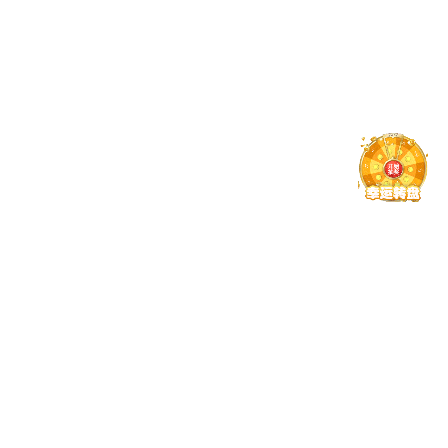
感受到生活的不易。他们为逝去亲人的追忆而努力，
每一年都会前往事故发生地献花，以表达对逝者最诚
挚的怀念。这些家庭中的女性，尤其是妻子与母亲，
她们承担着失去丈夫和儿子的双重打击，却依然坚强
地生活下去，为社会传递希望。
每年的悼念活动更是将这些故事延续下来，让年轻一
代了解这段历史的重要性。在利物浦与曼联共同追忆
的时候，他们将这些个人故事重新带入公众视野，使
得对过往悲剧的反思更加深入人心。
3、两队团结共缅怀
虽然利物浦与曼联一直以来都是宿敌，两队间常常会
有竞争激烈但友好的争斗。但在慕尼黑空难这样的特
定背景下，两队展现出了超越竞技体育本身的人性关