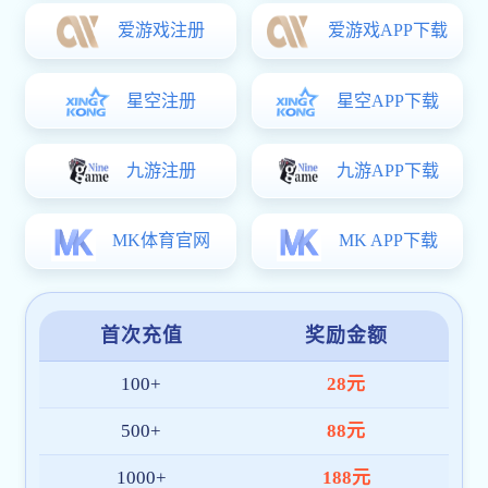
2026-07-03 14:28
53 次阅读
首页
/
体育报道
在足球历史上，慕尼黑空难是一个不可磨灭的悲痛记
忆。2023年，是这一惨痛事件发生68周年的日子。在
这段历史中，利物浦与曼联这两支英超豪门共同追忆
着那段悲伤岁月，尽管他们在场上的竞争无比激烈，
但在面对如此重大而深刻的悲剧时，足球的力量让他
们放下了仇恨，共同缅怀逝去的生命。这篇文章将从
四个方面详细探讨慕尼黑空难对足球界的影响、幸存
者和受害者家属的故事、两队之间的团结与和解，以
及这一事件对后世的警示意义，以此纪念那些在空难
中失去生命的人们。