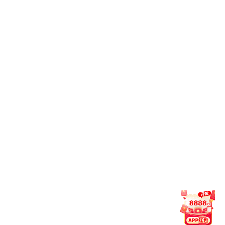
怀。在每年的悼念仪式上，无论是在安菲尔德还是老
特拉福德，两队都会联合举行活动，共同缅怀那些为
足球付出生命的人们。
这样的团结不仅仅局限于仪式上的互动，更体现在双
方球迷之间逐渐形成的一种默契与尊重。不少利物浦
球迷在比赛期间自发地向遇难者致敬，通过横幅或歌
声表达对生命脆弱性的思考。这种跨越竞争界限的人
文关怀，使得足球不再只是简单的一场比赛，它承载
了太多情感和回忆。
这种共缅怀活动还促进了两家俱乐部间更深层次的合
作，例如共同推动公益项目、青少年培训等。这些合
作不仅提升了两支球队间关系，也为未来培养出更多
优秀人才奠定了基础，使得足球文化更加丰富多彩。